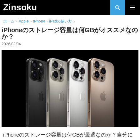
検
Zinsoku
索
Skip
メインメ
to
ホーム
›
Apple
›
iPhone・iPadの使い方
›
ニュー
content
iPhoneのストレージ容量は何GBがオススメなの
か？
2026/03/04
iPhoneのストレージ容量は何GBが最適なのか？自分に