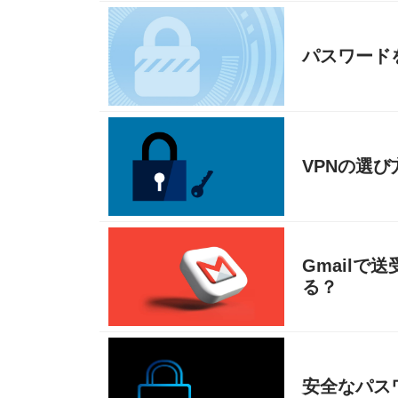
パスワード
VPNの選
Gmailで
る？
安全なパス