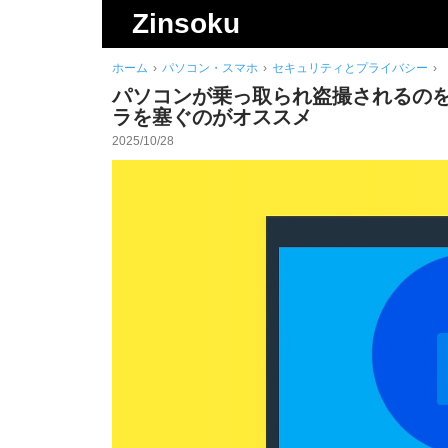
検
Zinsoku
索
ホーム
›
パソコン・スマホ
›
セキュリティとプライバシー
›
パソコンが乗っ取られ盗撮されるの
ラを塞ぐのがオススメ
2025/10/28