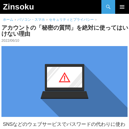
検
Zinsoku
索
Skip
メインメ
to
ホーム
›
パソコン・スマホ
›
セキュリティとプライバシー
›
ニュー
content
アカウントの「秘密の質問」を絶対に使ってはい
けない理由
2022/06/10
SNSなどのウェブサービスでパスワードの代わりに使わ