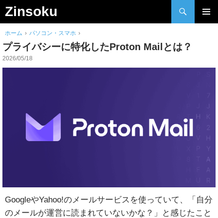
検
Zinsoku
索
Skip
メインメ
to
ホーム
›
パソコン・スマホ
›
ニュー
content
プライバシーに特化したProton Mailとは？
2026/05/18
GoogleやYahoo!のメールサービスを使っていて、「自分
のメールが運営に読まれていないかな？」と感じたこと