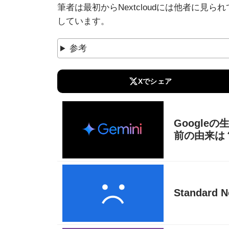
筆者は最初からNextcloudには他者に
しています。
参考
Xでシェア
Googleの
前の由来は
Standa