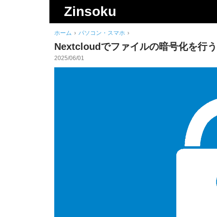
検
Zinsoku
索
ホーム
›
パソコン・スマホ
›
Nextcloudでファイルの暗号化を行
2025/06/01