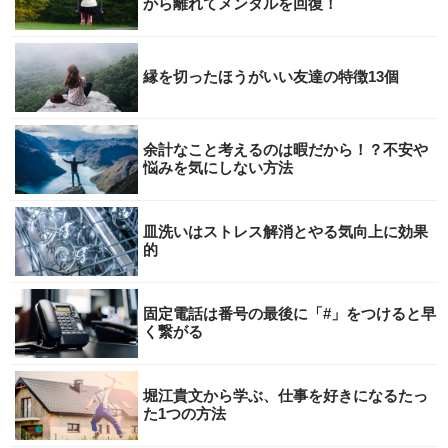
から離れてメンタルを回復！
縁を切ったほうがいい友達の特徴13個
余計なこと考えるのは暇だから！？不安や
悩みを気にしない方法
皿洗いはストレス解消とやる気向上に効果
的
固定電話は番号の最後に「#」をつけると早
く繋がる
堀江貴文から学ぶ、仕事を好きになるたっ
た1つの方法