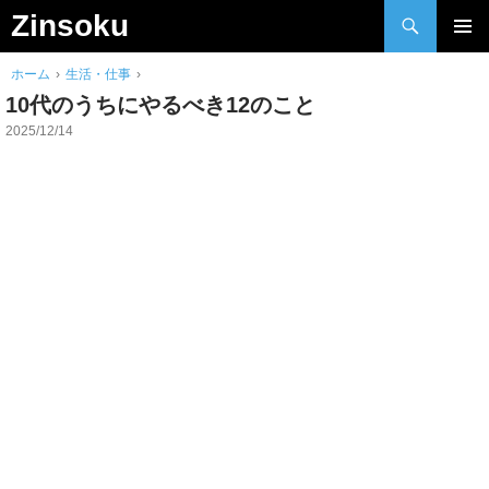
検
Zinsoku
索
Skip
メインメ
to
ホーム
›
生活・仕事
›
ニュー
content
10代のうちにやるべき12のこと
2025/12/14