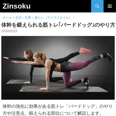
検
Zinsoku
索
Skip
メインメ
to
ホーム
›
生活・仕事
›
暮らし（ライフスタイル）
›
ニュー
content
体幹を鍛えられる筋トレ｢バードドッグ｣のやり方
2026/02/22
体幹の強化に効果がある筋トレ「バードドッグ」のやり
方や注意点、鍛えられる部位について解説します。