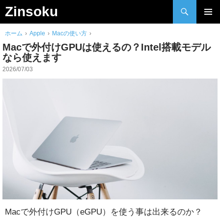
検
Zinsoku
索
Skip
メインメ
to
ホーム
›
Apple
›
Macの使い方
›
ニュー
content
Macで外付けGPUは使えるの？Intel搭載モデル
なら使えます
2026/07/03
Macで外付けGPU（eGPU）を使う事は出来るのか？