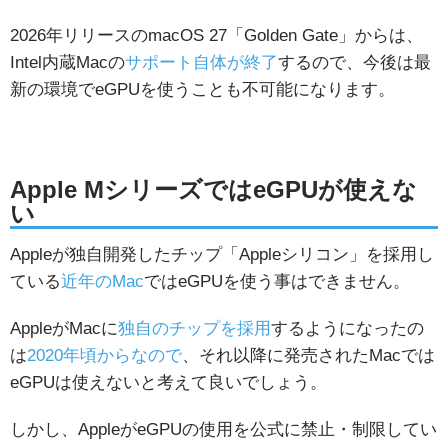
2026年リリースのmacOS 27「Golden Gate」からは、
Intel内蔵Macの
サポート自体が終了
するので、今後は最
新の環境でeGPUを使うことも不可能になります。
Apple MシリーズではeGPUが使えな
い
Appleが独自開発したチップ「Appleシリコン」を採用し
ている
近年のMac
ではeGPUを使う事はできません。
AppleがMacに
独自のチップを採用
するようになったの
は
2020年頃からなので
、それ以降に発売されたMacでは
eGPUは使えないと考えて良いでしょう。
しかし、AppleがeGPUの使用を公式に禁止・制限してい