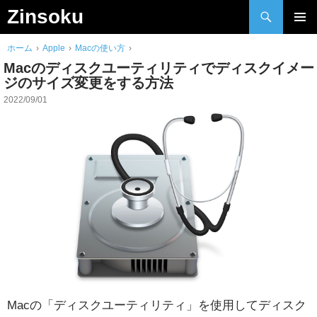
検
Zinsoku
索
Skip
メインメ
to
ホーム
›
Apple
›
Macの使い方
›
ニュー
content
Macのディスクユーティリティでディスクイメー
ジのサイズ変更をする方法
2022/09/01
Macの「ディスクユーティリティ」を使用してディスク