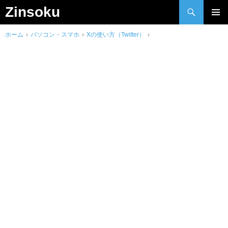
検
Zinsoku
索
Skip
メインメ
to
ホーム
›
パソコン・スマホ
›
Xの使い方（Twitter）
›
ニュー
content