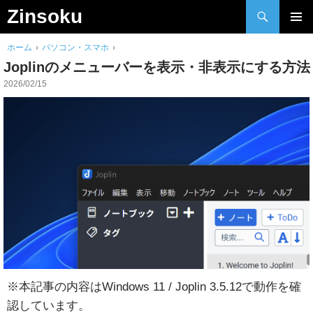
検
Zinsoku
索
Skip
メインメ
to
ホーム
›
パソコン・スマホ
›
ニュー
content
Joplinのメニューバーを表示・非表示にする方法
2026/02/15
※本記事の内容はWindows 11 / Joplin 3.5.12で動作を確
認しています。