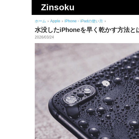
検
Zinsoku
索
ホーム
›
Apple
›
iPhone・iPadの使い方
›
水没したiPhoneを早く乾かす方法
2026/03/24