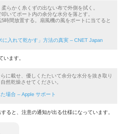
、柔らかく糸くずの出ない布で外側を拭く。
で叩いてポート内の余分な水分を落とす。
低5時間放置する。扇風機の風をポートに当てると
生米に入れて乾かす」方法の真実 – CNET Japan
しています。
のひらに載せ、優しくたたいて余分な水分を抜き取り
eを自然乾燥させてください。
場合 – Apple サポート
検出すると、注意の通知が出る仕様になっています。