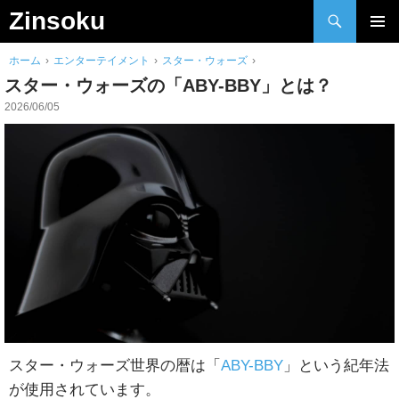
検
Zinsoku
索
Skip
メインメ
to
ホーム
›
エンターテイメント
›
スター・ウォーズ
›
ニュー
content
スター・ウォーズの「ABY-BBY」とは？
2026/06/05
スター・ウォーズ世界の暦は「
ABY-BBY
」という紀年法
が使用されています。