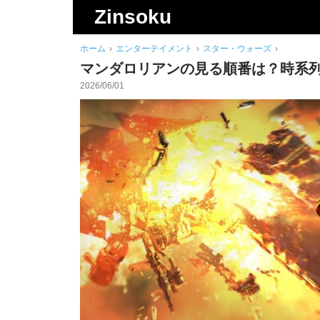
検
Zinsoku
索
ホーム
›
エンターテイメント
›
スター・ウォーズ
›
マンダロリアンの見る順番は？時系
2026/06/01