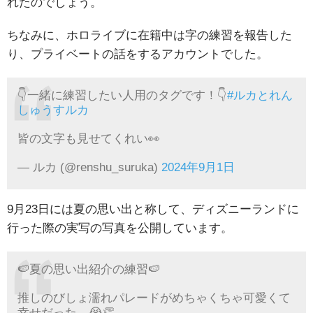
れたのでしょう。
ちなみに、ホロライブに在籍中は字の練習を報告した
り、プライベートの話をするアカウントでした。
👇一緒に練習したい人用のタグです！👇
#ルカとれん
しゅうすルカ
皆の文字も見せてくれい👀
— ルカ (@renshu_suruka)
2024年9月1日
9月23日には夏の思い出と称して、ディズニーランドに
行った際の実写の写真を公開しています。
🍉夏の思い出紹介の練習🍉
推しのびしょ濡れパレードがめちゃくちゃ可愛くて
幸せだった…😭👏