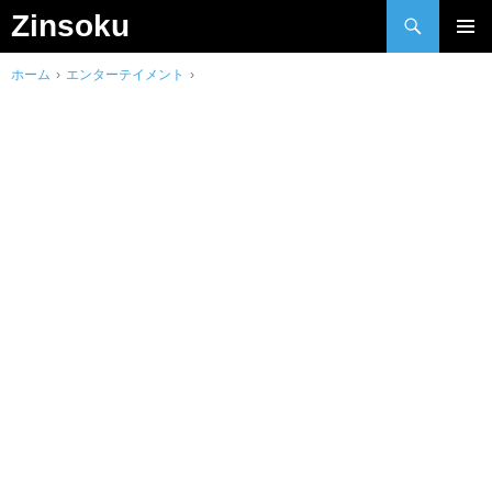
検
Zinsoku
索
Skip
メインメ
to
ホーム
›
エンターテイメント
›
ニュー
content