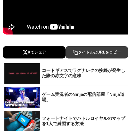
Xでシェア
タイトルとURLをコピー
コードギアスでラグナレクの接続が発生し
た際の赤文字の意味
ゲーム実況者のNinjaの配信部屋「Ninja道
場」
フォートナイトでバトルロイヤルのマップ
を1人で練習する方法